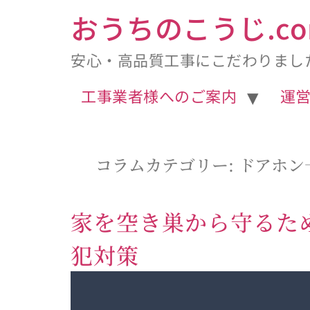
へ
おうちのこうじ.co
ス
安心・高品質工事にこだわりまし
キ
工事業者様へのご案内
運
ッ
プ
コラムカテゴリー:
ドアホン
家を空き巣から守るた
犯対策